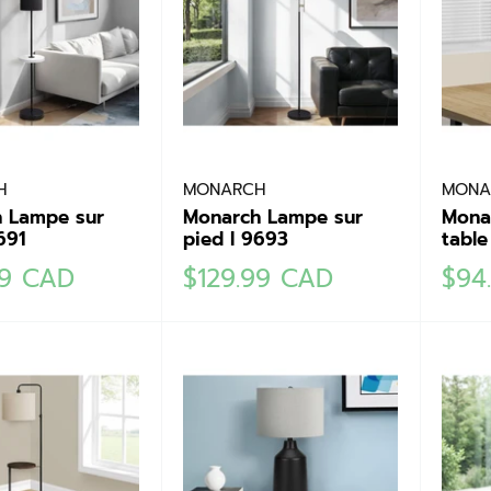
H
MONARCH
MONA
 Lampe sur
Monarch Lampe sur
Mona
691
pied I 9693
table
Prix
Prix
99 CAD
$129.99 CAD
$94
réduit
rédu