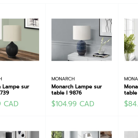
H
MONARCH
MONA
 Lampe sur
Monarch Lampe sur
Mona
9739
table I 9876
table
Prix
Prix
9 CAD
$104.99 CAD
$84
réduit
rédu