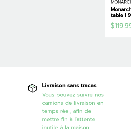
MONARC
Monarch
table I 
Prix
$119.
réduit
Livraison sans tracas
Vous pouvez suivre nos
camions de livraison en
temps réel, afin de
mettre fin à l'attente
inutile à la maison