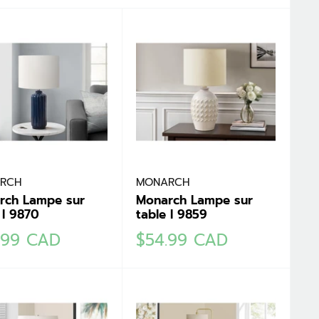
RCH
MONARCH
rch Lampe sur
Monarch Lampe sur
 I 9870
table I 9859
Prix
.99 CAD
$54.99 CAD
it
réduit