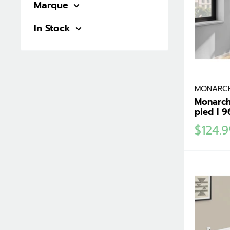
Marque
In Stock
MONARC
Monarch
pied I 9
Prix
$124.
réduit