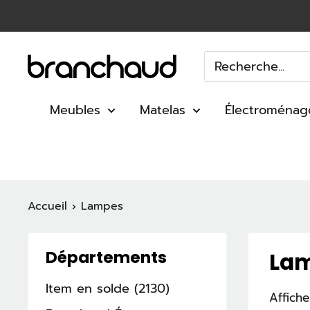
Passer
au
contenu
Branchaud
Meubles
Matelas
Électroménag
Accueil
Lampes
Départements
La
Item en solde (2130)
Affiche