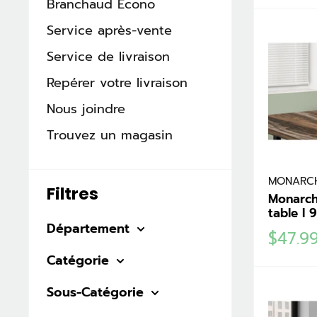
Branchaud Écono
Service après-vente
Service de livraison
Repérer votre livraison
Nous joindre
Trouvez un magasin
MONARC
Filtres
Monarch
table I 
Département
Prix
$47.9
réduit
Catégorie
Sous-Catégorie