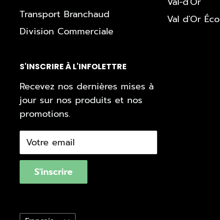
Val-d'Or
Transport Branchaud
Val d'Or Éc
Division Commerciale
S'INSCRIRE À L'INFOLETTRE
Recevez nos dernières mises à
jour sur nos produits et nos
promotions.
Votre email
S'inscrire
Langue