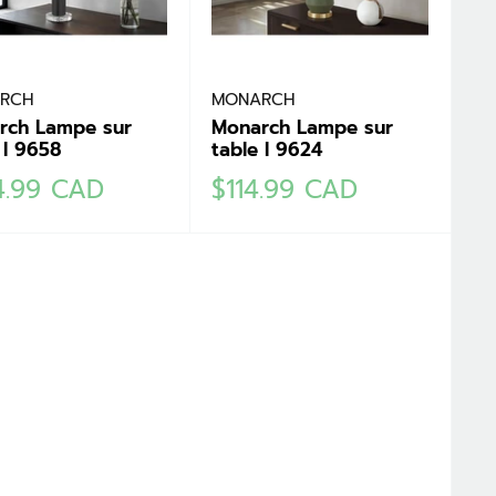
RCH
MONARCH
rch Lampe sur
Monarch Lampe sur
 I 9658
table I 9624
Prix
4.99 CAD
$114.99 CAD
it
réduit