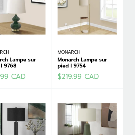
RCH
MONARCH
rch Lampe sur
Monarch Lampe sur
 I 9768
pied I 9754
Prix
.99 CAD
$219.99 CAD
it
réduit