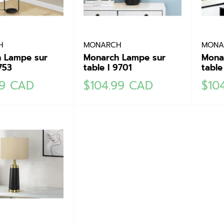
H
MONARCH
MONA
 Lampe sur
Monarch Lampe sur
Mona
753
table I 9701
table
Prix
Prix
99 CAD
$104.99 CAD
$10
réduit
rédu