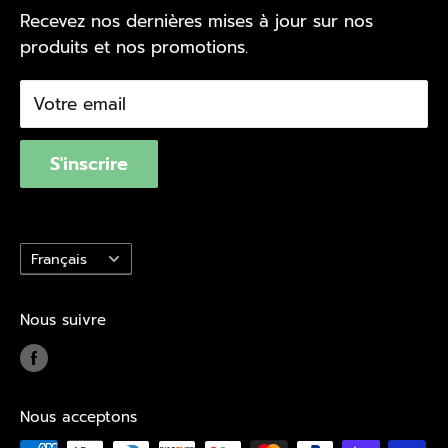
Recevez nos dernières mises à jour sur nos
Val-d'Or
Repérer votre livraison
Politique d'achat
produits et nos promotions.
Val d'Or Écono
Nous joindre
Politique de confidentialité
Trouvez un magasin
Conditions d'utilisation
Votre email
Québec Loi 29
S'inscrire
Langue
Français
Nous suivre
Nous acceptons