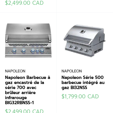
Prix
$2,499.00 CAD
réduit
NAPOLEON
NAPOLEON
Napoleon Barbecue à
Napoleon Série 500
gaz encastré de la
barbecue intégré au
série 700 avec
gaz BI32NSS
brûleur arrière
Prix
$1,799.00 CAD
infrarouge
réduit
BIG32RBNSS-1
Prix
$2,499.00 CAD