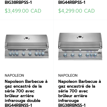
BIG38RBPSS-1
BIG44RBPSS-1
Prix
Prix
$3,499.00 CAD
$4,299.00 CAD
réduit
réduit
NAPOLEON
NAPOLEON
Napoleon Barbecue à
Napoleon Barbecue à
gaz encastré de la
gaz encastré de la
série 700 avec
série 700 avec
brûleur arrière
brûleur arrière
infrarouge double
infrarouge
BIG44RBNSS-1
BIG38RBNSS-1