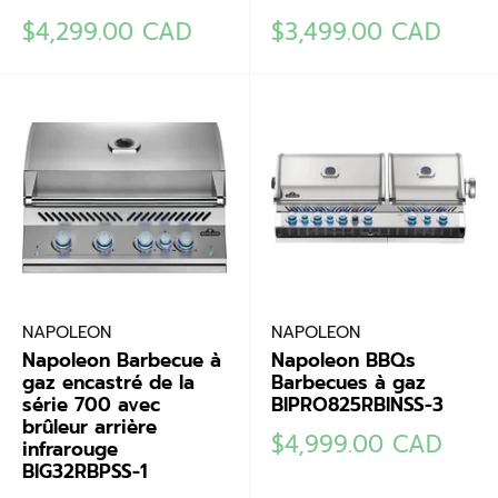
Prix
Prix
$4,299.00 CAD
$3,499.00 CAD
réduit
réduit
NAPOLEON
NAPOLEON
Napoleon Barbecue à
Napoleon BBQs
gaz encastré de la
Barbecues à gaz
série 700 avec
BIPRO825RBINSS-3
brûleur arrière
Prix
$4,999.00 CAD
infrarouge
réduit
BIG32RBPSS-1