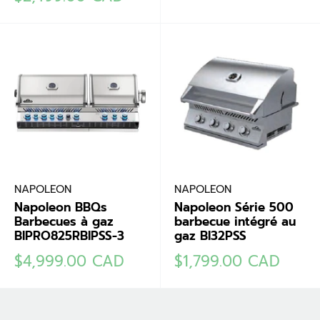
réduit
NAPOLEON
NAPOLEON
Napoleon BBQs
Napoleon Série 500
Barbecues à gaz
barbecue intégré au
BIPRO825RBIPSS-3
gaz BI32PSS
Prix
Prix
$4,999.00 CAD
$1,799.00 CAD
réduit
réduit