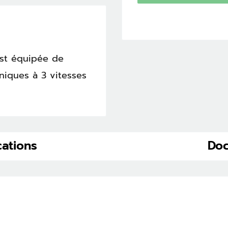
est équipée de
niques à 3 vitesses
cations
Do