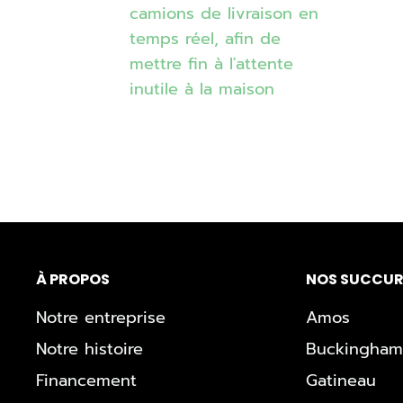
camions de livraison en
temps réel, afin de
mettre fin à l'attente
inutile à la maison
À PROPOS
NOS SUCCUR
Notre entreprise
Amos
Notre histoire
Buckingham
Financement
Gatineau