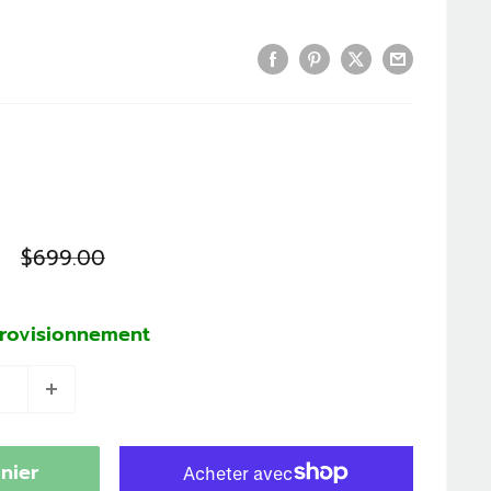
Prix
$699.00
normal
provisionnement
nier