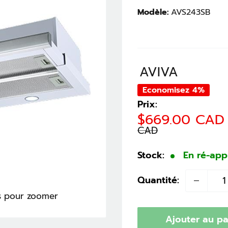
Modèle:
AVS243SB
AVIVA
Economisez 4%
Prix:
Prix
$669.00 CAD
réduit
CAD
Stock:
En ré-ap
Quantité:
is pour zoomer
Ajouter au pa