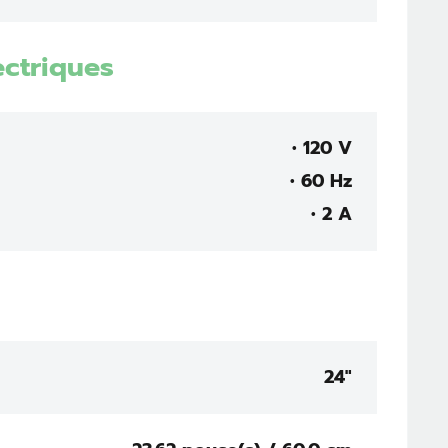
ectriques
• 120 V
• 60 Hz
• 2 A
24"