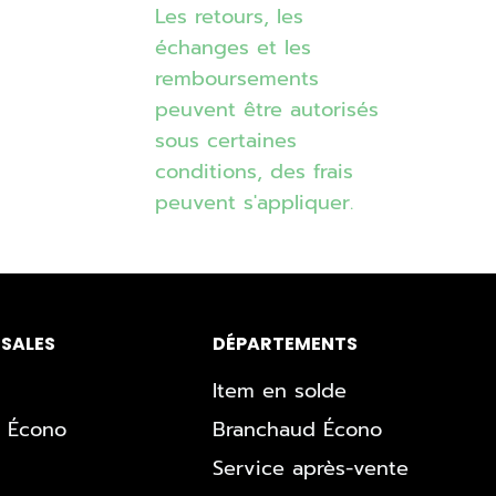
Les retours, les
échanges et les
remboursements
peuvent être autorisés
sous certaines
conditions, des frais
peuvent s'appliquer.
SALES
DÉPARTEMENTS
Item en solde
 Écono
Branchaud Écono
Service après-vente