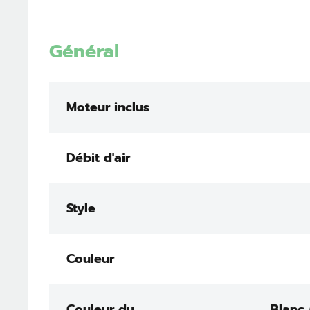
Général
Moteur inclus
Débit d'air
Style
Couleur
Couleur du
Blanc 