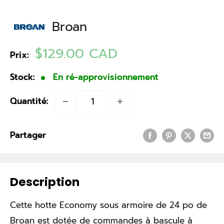
Broan
Prix
$129.00 CAD
Prix:
réduit
Stock:
En ré-approvisionnement
Quantité:
Partager
Description
Cette hotte Economy sous armoire de 24 po de
Broan est dotée de commandes à bascule à