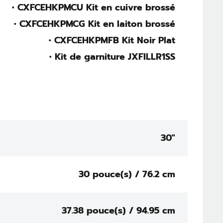
• CXFCEHKPMCU Kit en cuivre brossé
• CXFCEHKPMCG Kit en laiton brossé
• CXFCEHKPMFB Kit Noir Plat
• Kit de garniture JXFILLR1SS
30"
30 pouce(s) / 76.2 cm
37.38 pouce(s) / 94.95 cm