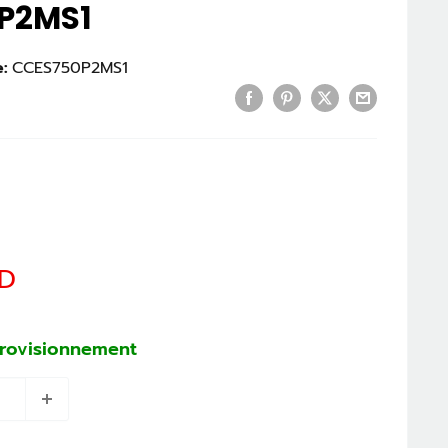
0P2MS1
:
CCES750P2MS1
Prix
AD
normal
provisionnement