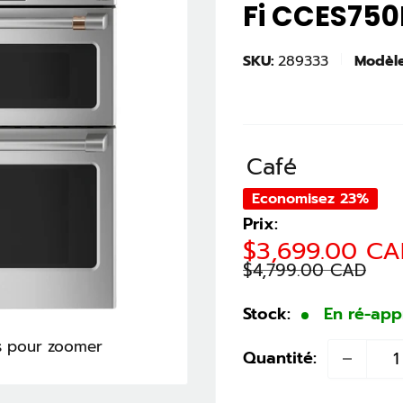
Fi CCES75
SKU:
289333
Modèle
Café
Economisez 23%
Prix:
Prix
$3,699.00 C
réduit
$4,799.00 CAD
Stock:
En ré-ap
is pour zoomer
Quantité: