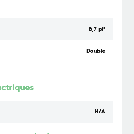
6,7 pi³
Double
ectriques
N/A