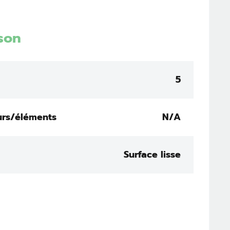
son
5
urs/éléments
N/A
Surface lisse