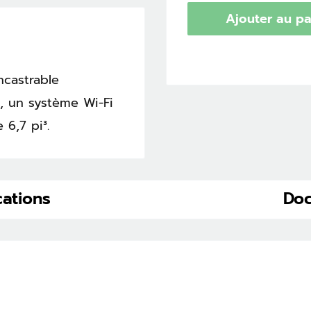
Ajouter au pa
ncastrable
, un système Wi-Fi
 6,7 pi³.
cations
Do