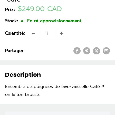
Prix
$249.00 CAD
Prix:
réduit
Stock:
En ré-approvisionnement
Quantité:
Partager
Description
Ensemble de poignées de lave-vaisselle Café™
en laiton brossé.