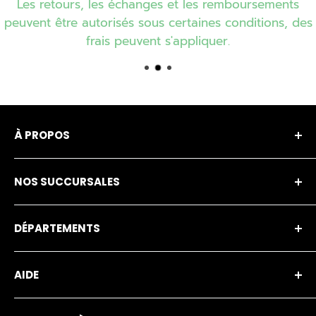
Les retours, les échanges et les remboursements
peuvent être autorisés sous certaines conditions, des
frais peuvent s'appliquer.
À PROPOS
Notre entreprise
NOS SUCCURSALES
Notre histoire
Financement
Amos
DÉPARTEMENTS
Nos marques
Buckingham Écono
Carrière
Gatineau
Item en solde
AIDE
Membres privilège Branchaud
Maniwaki
Branchaud Écono
Transport Branchaud
Mont-Laurier
Service après-vente
Foire aux questions