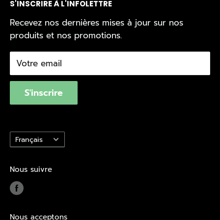
S'INSCRIRE À L'INFOLETTRE
Division Commerciale
Rouyn-Noranda
Service de livraison
Politique d'expédition
Recevez nos dernières mises à jour sur nos
Val-d'Or
Repérer votre livraison
Politique d'achat
produits et nos promotions.
Val d'Or Écono
Nous joindre
Politique de confidentialité
Trouvez un magasin
Conditions d'utilisation
Votre email
Québec Loi 29
S'inscrire
Langue
Français
Nous suivre
Nous acceptons