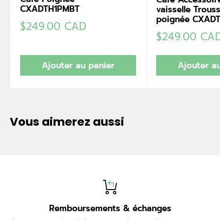
CXADTH1PMBT
vaisselle Trous
poignée CXAD
Prix
$249.00 CAD
réduit
Prix
$249.00 CA
réduit
Ajouter au panier
Ajouter a
Vous aimerez aussi
Remboursements & échanges