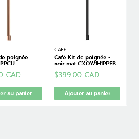
CAFÉ
 de poignée
Café Kit de poignée -
1PPCU
noir mat CXQW1H1PPFB
Prix
00 CAD
$399.00 CAD
réduit
er au panier
Ajouter au panier