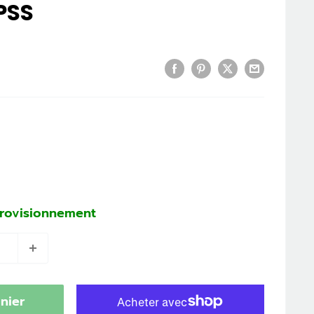
PSS
provisionnement
nier