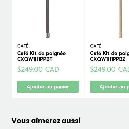
CAFÉ
CAFÉ
Café Kit de poignée
Café Kit de poi
CXQW1H1PPBT
CXQW1H1PPBZ
Prix
Prix
$249.00 CAD
$249.00 CA
réduit
réduit
Ajouter au panier
Ajouter au 
Vous aimerez aussi