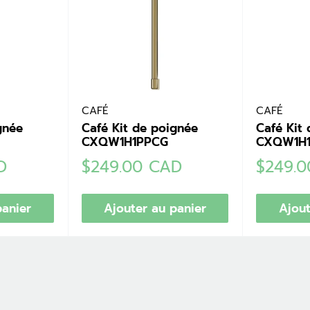
CAFÉ
CAFÉ
gnée
Café Kit de poignée
Café Kit
CXQW1H1PPCG
CXQW1H
Prix
Prix
D
$249.00 CAD
$249.
réduit
réduit
panier
Ajouter au panier
Ajout