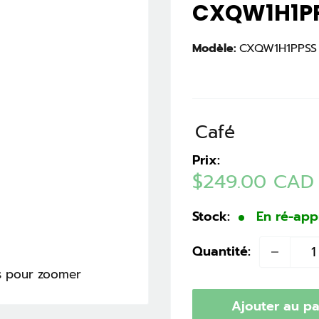
CXQW1H1P
Modèle:
CXQW1H1PPSS
Café
Prix:
Prix
$249.00 CAD
réduit
Stock:
En ré-ap
Quantité:
is pour zoomer
Ajouter au pa