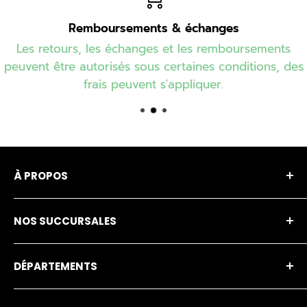
Remboursements & échanges
Les retours, les échanges et les remboursements
peuvent être autorisés sous certaines conditions, des
frais peuvent s'appliquer.
À PROPOS
Notre entreprise
NOS SUCCURSALES
Notre histoire
Financement
Amos
DÉPARTEMENTS
Nos marques
Buckingham Écono
Carrière
Gatineau
Item en solde