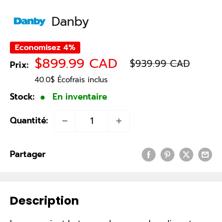
Danby
Economisez 4%
Prix
Prix
$899.99 CAD
$939.99 CAD
Prix:
normal
réduit
40.0$ Écofrais inclus
Stock:
En inventaire
Quantité:
Partager
Description