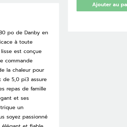
Ajouter au pa
e 30 po de Danby en
ficace à toute
 lisse est conçue
s de commande
e la chaleur pour
x de 5,0 pi3 assure
es repas de famille
égant et ses
ctrique un
us soyez passionné
 élégant et fiable,