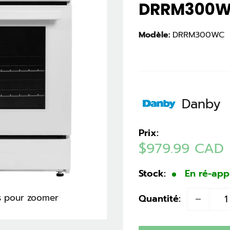
DRRM300
Modèle:
DRRM300WC
Danby
Prix:
Prix
$979.99 CAD
réduit
Stock:
En ré-ap
is pour zoomer
Quantité: