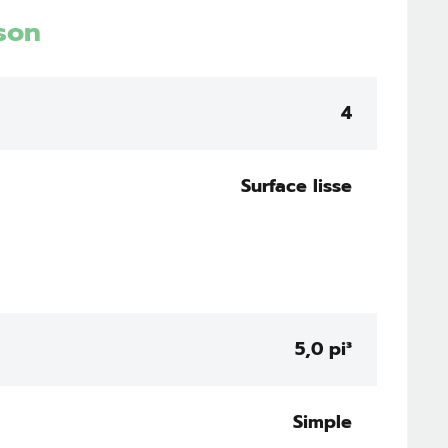
son
4
Surface lisse
5,0 pi³
Simple