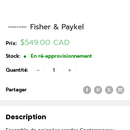
Fisher & Paykel
Prix
$549.00 CAD
Prix:
réduit
Stock:
En ré-approvisionnement
Quantité:
Partager
Description