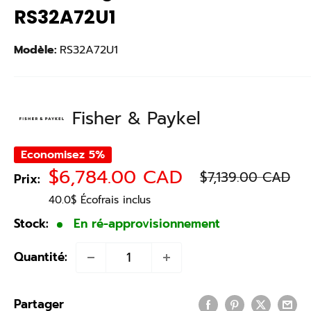
RS32A72U1
Modèle:
RS32A72U1
Fisher & Paykel
Economisez 5%
Prix
Prix
$6,784.00 CAD
$7,139.00 CAD
Prix:
normal
réduit
40.0$ Écofrais inclus
Stock:
En ré-approvisionnement
Quantité:
Partager