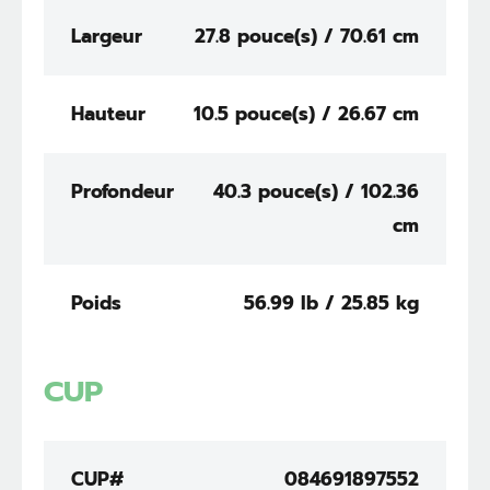
Largeur
27.8 pouce(s) / 70.61 cm
Hauteur
10.5 pouce(s) / 26.67 cm
Profondeur
40.3 pouce(s) / 102.36
cm
Poids
56.99 lb / 25.85 kg
CUP
CUP#
084691897552