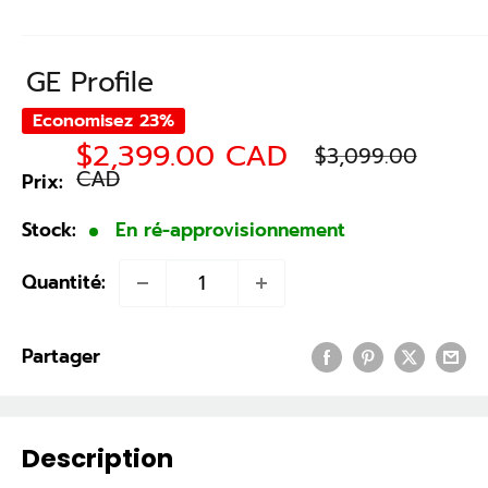
GE Profile
Economisez 23%
Prix
Prix
$2,399.00 CAD
$3,099.00
normal
réduit
CAD
Prix:
Stock:
En ré-approvisionnement
Quantité:
Partager
Description