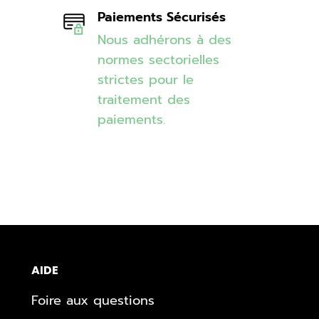
Paiements Sécurisés
Nous adhérons à des
normes sectorielles
strictes pour le
traitement des
paiements.
AIDE
Foire aux questions