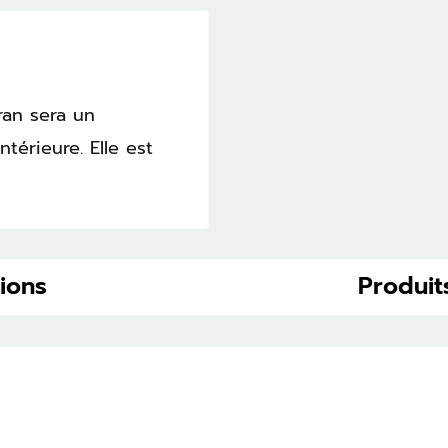
ran sera un
térieure. Elle est
tions
Produit