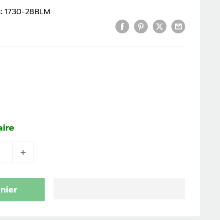
:
1730-28BLM
aire
nier