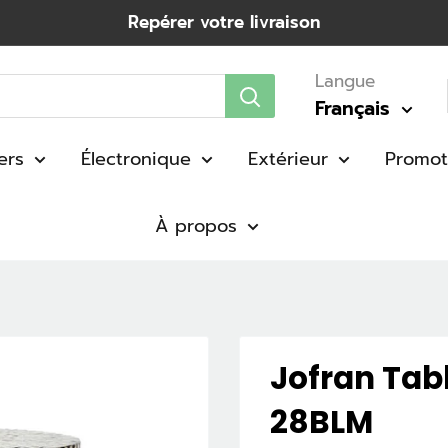
Repérer votre livraison
Langue
Français
ers
Électronique
Extérieur
Promot
À propos
Jofran Tabl
28BLM