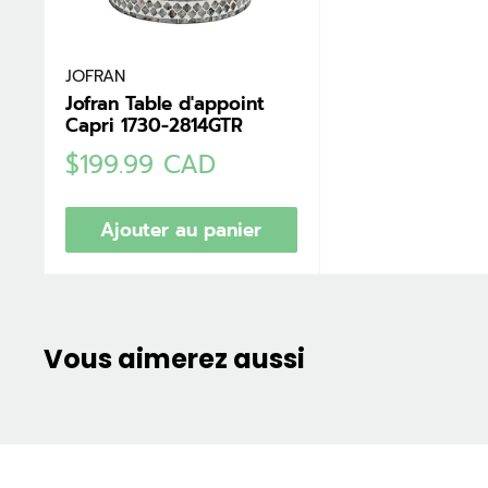
JOFRAN
Jofran Table d'appoint
Capri 1730-2814GTR
Prix
$199.99 CAD
réduit
Ajouter au panier
Vous aimerez aussi