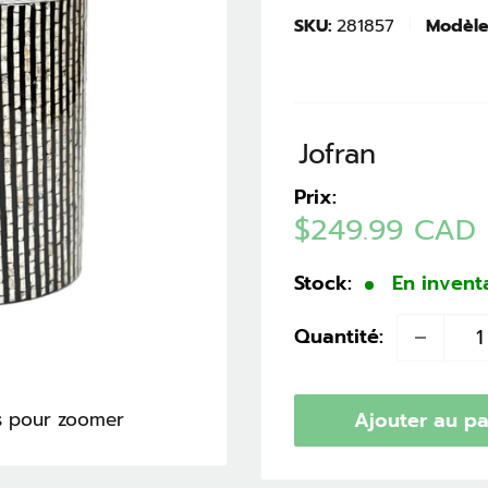
SKU:
281857
Modèle
Jofran
Prix:
Prix
$249.99 CAD
réduit
Stock:
En invent
Quantité:
is pour zoomer
Ajouter au pa