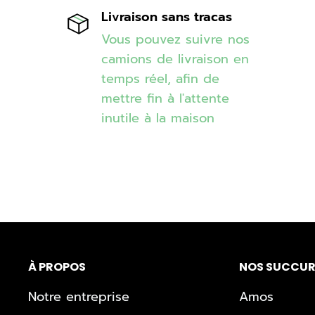
Livraison sans tracas
Vous pouvez suivre nos
camions de livraison en
temps réel, afin de
mettre fin à l'attente
inutile à la maison
À PROPOS
NOS SUCCUR
Notre entreprise
Amos