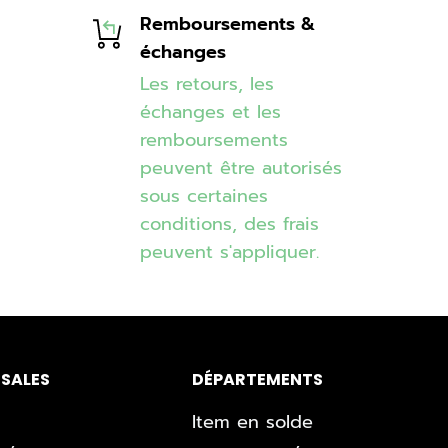
Remboursements &
échanges
Les retours, les
échanges et les
remboursements
peuvent être autorisés
sous certaines
conditions, des frais
peuvent s'appliquer.
SALES
DÉPARTEMENTS
Item en solde