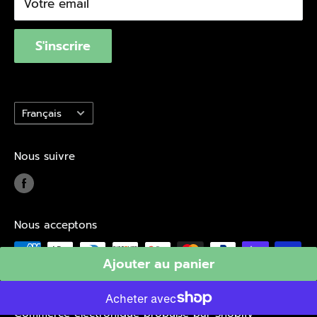
Votre email
Québec Loi 29
S'inscrire
Langue
Français
Nous suivre
Nous acceptons
Ajouter au panier
© 2026 Branchaud
Commerce électronique propulsé par Shopify