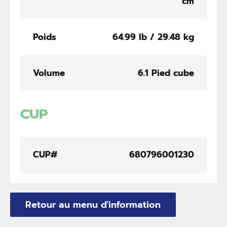
cm
Poids
64.99 lb / 29.48 kg
Volume
6.1 Pied cube
CUP
CUP#
680796001230
Retour au menu d'information