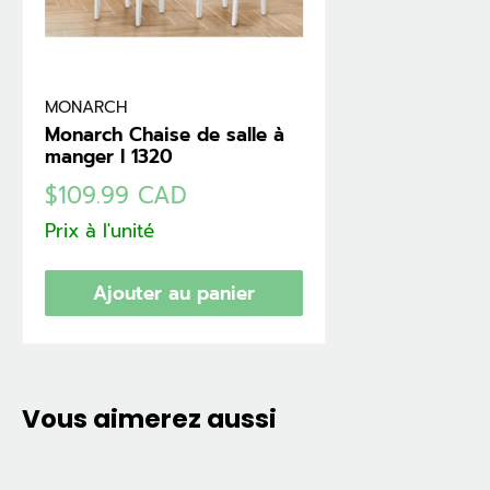
MONARCH
Monarch Chaise de salle à
manger I 1320
Prix
$109.99 CAD
réduit
Prix à l'unité
Ajouter au panier
Vous aimerez aussi