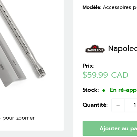
Modèle:
Napole
Prix:
Prix
$59.99 CAD
réduit
Stock:
En ré-ap
Quantité:
is pour zoomer
Ajouter au pa