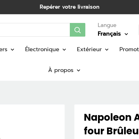
Repérer votre livraison
Langue
Français
ers
Électronique
Extérieur
Promot
À propos
Napoleon A
four Brûleu