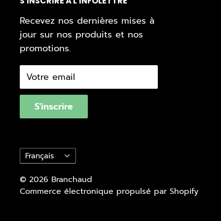
S'INSCRIRE À L'INFOLETTRE
Recevez nos dernières mises à
jour sur nos produits et nos
promotions.
Votre email
S'inscrire
Langue
Français
© 2026 Branchaud
Commerce électronique propulsé par Shopify