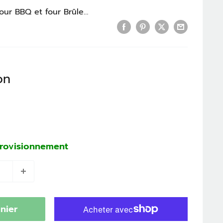
Accessoires pour BBQ et four Brûleurs
on
provisionnement
nier