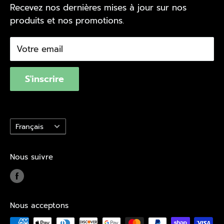
Recevez nos dernières mises à jour sur nos
Val-d'Or
Repérer votre livraison
Politique d'achat
produits et nos promotions.
Val d'Or Écono
Nous joindre
Politique de confidentialité
Trouvez un magasin
Conditions d'utilisation
Votre email
Québec Loi 29
S'inscrire
Langue
Français
Nous suivre
Nous acceptons