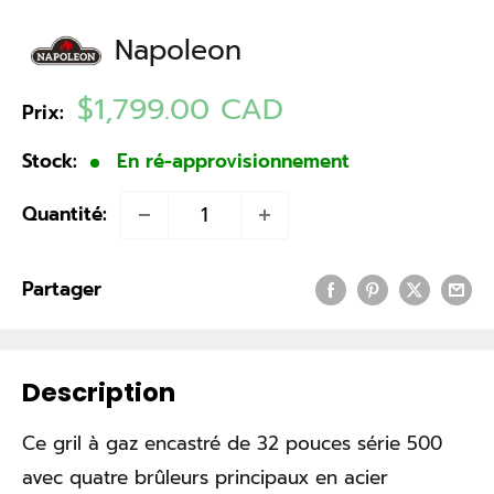
Napoleon
Prix
$1,799.00 CAD
Prix:
réduit
Stock:
En ré-approvisionnement
Quantité:
Partager
Description
Ce gril à gaz encastré de 32 pouces série 500
avec quatre brûleurs principaux en acier