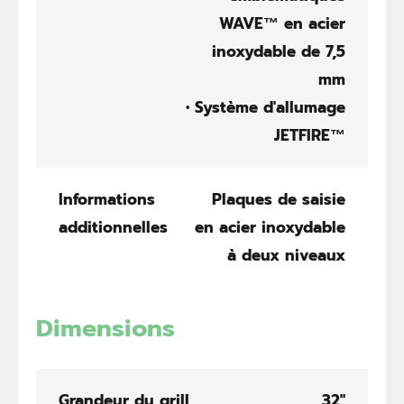
WAVE™ en acier
inoxydable de 7,5
mm
• Système d'allumage
JETFIRE™
Informations
Plaques de saisie
additionnelles
en acier inoxydable
à deux niveaux
Dimensions
Grandeur du grill
32"