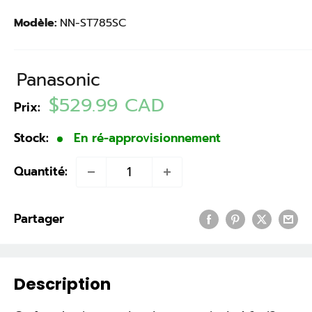
Modèle:
NN-ST785SC
Panasonic
Prix
$529.99 CAD
Prix:
réduit
Stock:
En ré-approvisionnement
Quantité:
Partager
Description