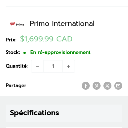
Primo International
Prix
$1,699.99 CAD
Prix:
réduit
Stock:
En ré-approvisionnement
Quantité:
Partager
Spécifications