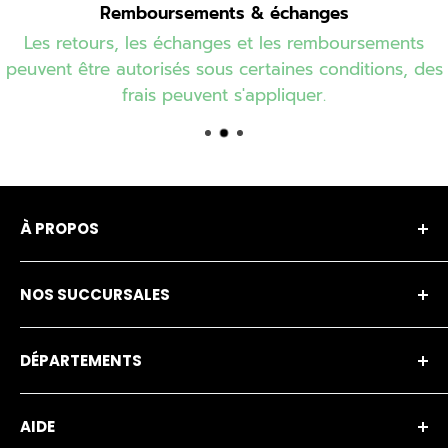
Remboursements & échanges
Les retours, les échanges et les remboursements
peuvent être autorisés sous certaines conditions, des
frais peuvent s'appliquer.
À PROPOS
Notre entreprise
NOS SUCCURSALES
Notre histoire
Financement
Amos
DÉPARTEMENTS
Nos marques
Buckingham Écono
Carrière
Gatineau
Item en solde
AIDE
Membres privilège Branchaud
Maniwaki
Branchaud Écono