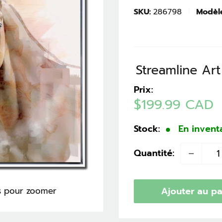
SKU:
286798
Modèl
Streamline Art
Prix:
Prix
$199.99 CAD
réduit
Stock:
En invent
Quantité:
is pour zoomer
Ajouter au pa