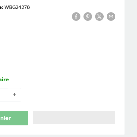
e:
WBG24278
aire
nier