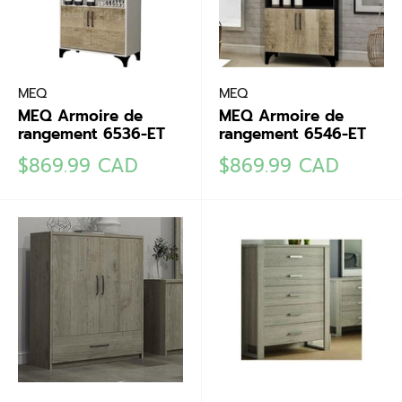
MEQ
MEQ
MEQ Armoire de
MEQ Armoire de
rangement 6536-ET
rangement 6546-ET
Prix
Prix
$869.99 CAD
$869.99 CAD
réduit
réduit