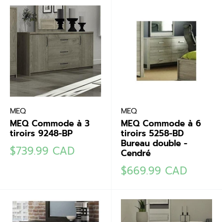
MEQ
MEQ
MEQ Commode à 3
MEQ Commode à 6
tiroirs 9248-BP
tiroirs 5258-BD
Bureau double -
Prix
$739.99 CAD
Cendré
réduit
Prix
$669.99 CAD
réduit