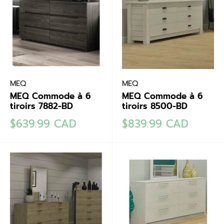
MEQ
MEQ
MEQ Commode à 6
MEQ Commode à 6
tiroirs 7882-BD
tiroirs 8500-BD
Prix
Prix
$639.99 CAD
$839.99 CAD
réduit
réduit