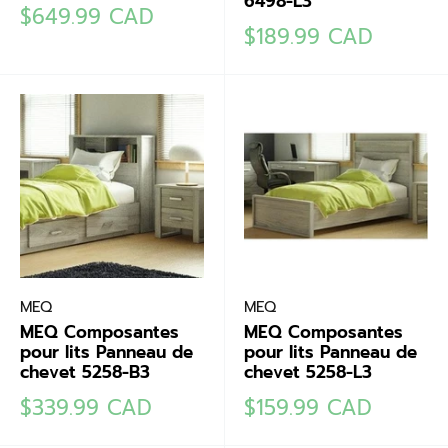
6498-L3
Prix
$649.99 CAD
Prix
réduit
$189.99 CAD
réduit
MEQ
MEQ
MEQ Composantes
MEQ Composantes
pour lits Panneau de
pour lits Panneau de
chevet 5258-B3
chevet 5258-L3
Prix
Prix
$339.99 CAD
$159.99 CAD
réduit
réduit