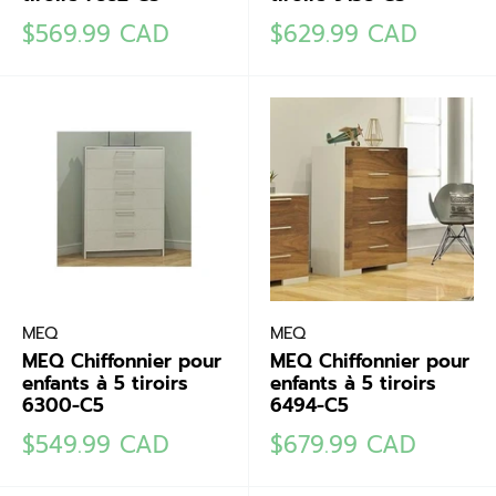
Prix
Prix
$569.99 CAD
$629.99 CAD
réduit
réduit
MEQ
MEQ
MEQ Chiffonnier pour
MEQ Chiffonnier pour
enfants à 5 tiroirs
enfants à 5 tiroirs
6300-C5
6494-C5
Prix
Prix
$549.99 CAD
$679.99 CAD
réduit
réduit