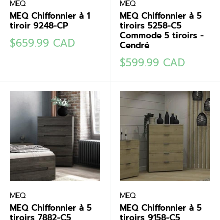
MEQ
MEQ
MEQ Chiffonnier à 1
MEQ Chiffonnier à 5
tiroir 9248-CP
tiroirs 5258-C5
Commode 5 tiroirs -
Prix
$659.99 CAD
Cendré
réduit
Prix
$599.99 CAD
réduit
MEQ
MEQ
MEQ Chiffonnier à 5
MEQ Chiffonnier à 5
tiroirs 7882-C5
tiroirs 9158-C5