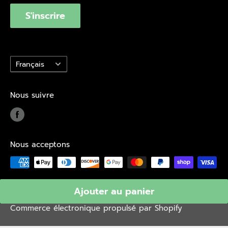
S'inscrire
Langue
Français
Nous suivre
Nous acceptons
Ajouter au panier
© 2026 Branchaud
Commerce électronique propulsé par Shopify