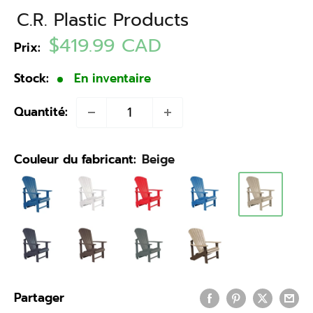
C.R. Plastic Products
Prix
$419.99 CAD
Prix:
réduit
Stock:
En inventaire
Quantité:
Couleur du fabricant:
Beige
Partager