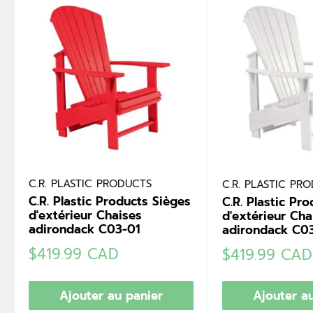
C.R. PLASTIC PRODUCTS
C.R. PLASTIC PR
C.R. Plastic Products Sièges
C.R. Plastic Pr
d'extérieur Chaises
d'extérieur Cha
adirondack C03-01
adirondack C0
Prix
$419.99 CAD
Prix
$419.99 CAD
réduit
réduit
Ajouter au panier
Ajouter a