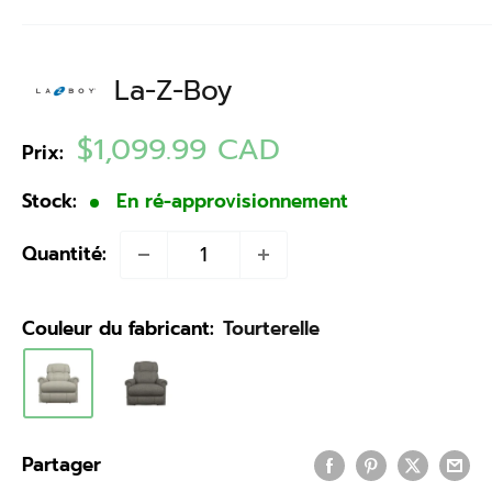
La-Z-Boy
Prix
$1,099.99 CAD
Prix:
réduit
Stock:
En ré-approvisionnement
Quantité:
Couleur du fabricant:
Tourterelle
Partager