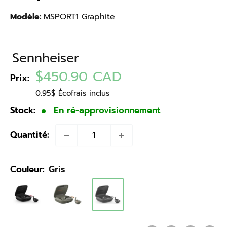
Modèle:
MSPORT1 Graphite
Sennheiser
Prix
$450.90 CAD
Prix:
réduit
0.95$ Écofrais inclus
Stock:
En ré-approvisionnement
Quantité:
Couleur:
Gris